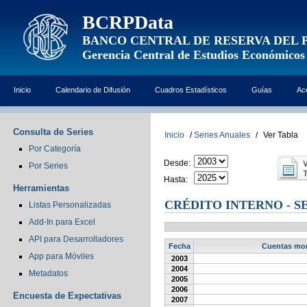
BCRPData
BANCO CENTRAL DE RESERVA DEL 
Gerencia Central de Estudios Económicos
Inicio
Calendario de Difusión
Cuadros Estadísticos
Guías
Ac
Consulta de Series
Inicio
/
Series Anuales
/
Ver Tabla
Por Categoría
Desde:
Por Series
Hasta:
Herramientas
CRÉDITO INTERNO - S
Listas Personalizadas
Add-In para Excel
API para Desarrolladores
Fecha
Cuentas mone
App para Móviles
2003
2004
Metadatos
2005
2006
Encuesta de Expectativas
2007