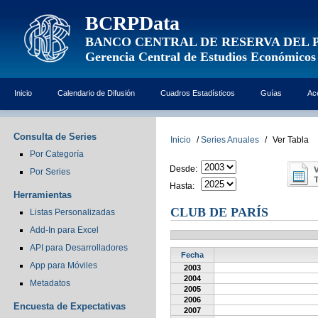
BCRPData
BANCO CENTRAL DE RESERVA DEL 
Gerencia Central de Estudios Económicos
Inicio
Calendario de Difusión
Cuadros Estadísticos
Guías
Ac
Consulta de Series
Inicio
/
Series Anuales
/
Ver Tabla
Por Categoría
Desde:
Por Series
Hasta:
Herramientas
CLUB DE PARÍS
Listas Personalizadas
Add-In para Excel
API para Desarrolladores
Fecha
App para Móviles
2003
2004
Metadatos
2005
2006
Encuesta de Expectativas
2007