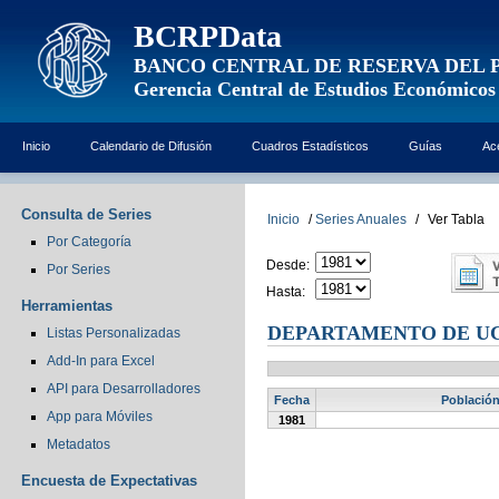
BCRPData
BANCO CENTRAL DE RESERVA DEL 
Gerencia Central de Estudios Económicos
Inicio
Calendario de Difusión
Cuadros Estadísticos
Guías
Ac
Consulta de Series
Inicio
/
Series Anuales
/
Ver Tabla
Por Categoría
Desde:
Por Series
Hasta:
Herramientas
DEPARTAMENTO DE U
Listas Personalizadas
Add-In para Excel
API para Desarrolladores
Fecha
Población
App para Móviles
1981
Metadatos
Encuesta de Expectativas