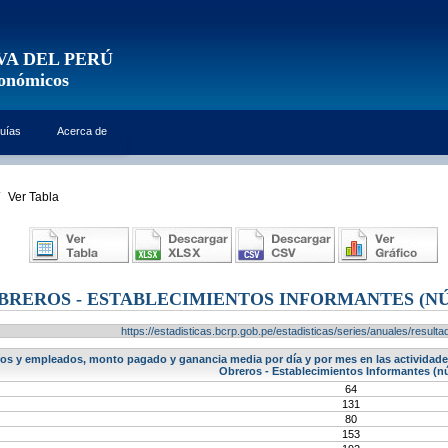
VA DEL PERÚ
conómicos
uías
Acerca de
Ver Tabla
BREROS - ESTABLECIMIENTOS INFORMANTES (N
https://estadisticas.bcrp.gob.pe/estadisticas/series/anuales/resu
s y empleados, monto pagado y ganancia media por día y por mes en las actividades
Obreros - Establecimientos Informantes (
64
131
80
153