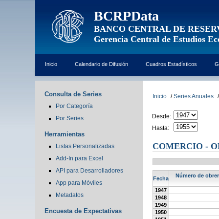
BCRPData
BANCO CENTRAL DE RESER
Gerencia Central de Estudios E
Inicio
Calendario de Difusión
Cuadros Estadísticos
G
Consulta de Series
Inicio
/
Series Anuales
/
Por Categoría
Desde:
Por Series
Hasta:
Herramientas
COMERCIO - O
Listas Personalizadas
Add-In para Excel
API para Desarrolladores
Número de obrero
Fecha
App para Móviles
1947
Metadatos
1948
1949
Encuesta de Expectativas
1950