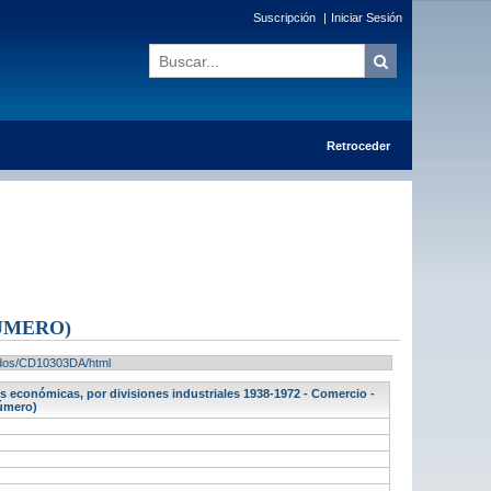
Suscripción
|
Iniciar Sesión
Retroceder
ÚMERO)
ltados/CD10303DA/html
 económicas, por divisiones industriales 1938-1972 - Comercio -
número)