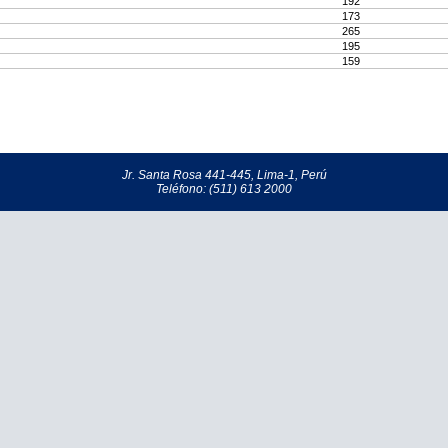
192
173
265
195
159
Jr. Santa Rosa 441-445, Lima-1, Perú
Teléfono: (511) 613 2000