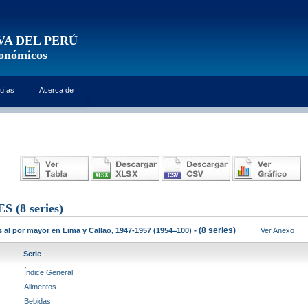
VA DEL PERÚ
conómicos
uías
Acerca de
ES
(8 series)
- (8 series)
 al por mayor en Lima y Callao, 1947-1957 (1954=100)
Ver Anexo
Serie
Índice General
Alimentos
Bebidas