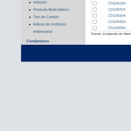
Inflación
CD11061DA
CD11062DA
Producto Bruto Interno
CD11063DA
Tipo de Cambio
CD11064DA
Índices de confianza
CD11065DA
empresarial
Fuente: Compendio de Histor
Contáctenos