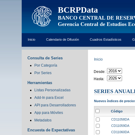
BCRPData
BANCO CENTRAL DE RESER
Gerencia Central de Estudios E
Inicio
Calendario de Difusión
Cuadros Estadísticos
G
Consulta de Series
Inicio
Por Categoría
Desde:
Por Series
Hasta:
Herramientas
Listas Personalizadas
SERIES ANUAL
Add-In para Excel
Nuevos índices de precios
API para Desarrolladores
Código
App para Móviles
CD11058DA
Metadatos
CD11059DA
Encuesta de Expectativas
CD11060DA