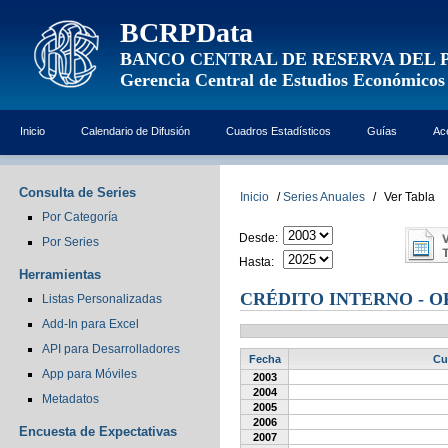
BCRPData
BANCO CENTRAL DE RESERVA DEL 
Gerencia Central de Estudios Económicos
Inicio
Calendario de Difusión
Cuadros Estadísticos
Guías
Ac
Consulta de Series
Inicio
/
Series Anuales
/
Ver Tabla
Por Categoría
Desde:
Por Series
Hasta:
Herramientas
CRÉDITO INTERNO - O
Listas Personalizadas
Add-In para Excel
API para Desarrolladores
Fecha
Cu
App para Móviles
2003
2004
Metadatos
2005
2006
Encuesta de Expectativas
2007