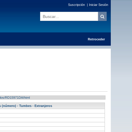
Suscripción
|
Iniciar Sesión
Retroceder
ltados/RD15971DA/html
 (número) - Tumbes - Extranjeros