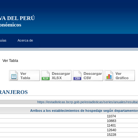
VA DEL PERÚ
conómicos
uías
Acerca de
Ver Tabla
RANJEROS
https://estadisticas.bcrp.gob.pe/estadisticas/series/anuales/resu
Arribos a los establecimientos de hospedaje según departamentos
11074
10883
11401
12640
15228