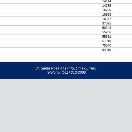
14144
14735
16220
18959
16977
37695
50243
55256
55661
67918
75040
94910
Jr. Santa Rosa 441-445, Lima-1, Perú
Teléfono: (511) 613 2000