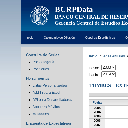
BCRPData
BANCO CENTRAL DE RESER
Gerencia Central de Estudios E
Inicio
Calendario de Difusión
Cuadros Estadísticos
G
Consulta de Series
Inicio
/
Series Anuales
/
Por Categoría
Desde:
Por Series
Hasta:
Herramientas
TUMBES - EXT
Listas Personalizadas
Add-In para Excel
API para Desarrolladores
Fecha
App para Móviles
2003
2004
Metadatos
2005
2006
Encuesta de Expectativas
2007