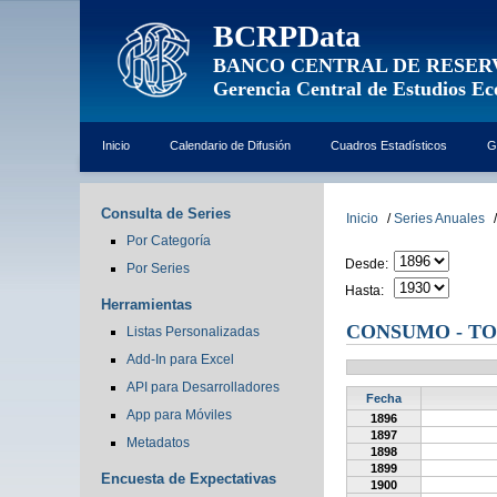
BCRPData
BANCO CENTRAL DE RESER
Gerencia Central de Estudios E
Inicio
Calendario de Difusión
Cuadros Estadísticos
G
Consulta de Series
Inicio
/
Series Anuales
/
Por Categoría
Desde:
Por Series
Hasta:
Herramientas
CONSUMO - T
Listas Personalizadas
Add-In para Excel
API para Desarrolladores
Fecha
App para Móviles
1896
1897
Metadatos
1898
1899
Encuesta de Expectativas
1900