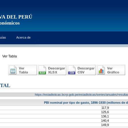
VA DEL PERÚ
conómicos
uías
Acerca de
Ver Tabla
OTAL
https://estadisticas.bcrp.gob.pe/estadisticas/series/anuales/resu
PBI nominal por tipo de gasto, 1896-1930 (millones de d
117,9
125,6
136,1
140,4
149,9