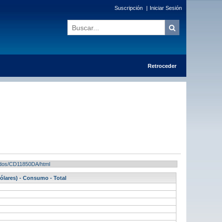
Suscripción
|
Iniciar Sesión
Retroceder
ltados/CD11850DA/html
ólares) - Consumo - Total