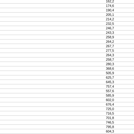
162,2
174,6
190,4
205,1
214,2
232,5
246,7
243,3
258,9
264,2
267,7
277,5
264,3
258,7
280,3
368,6
505,9
625,7
645,3
757,4
557,6
585,9
602,0
676,4
725,0
716,5
701,8
746,5
795,8
604,3