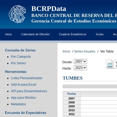
BCRPData
BANCO CENTRAL DE RESERVA DEL 
Gerencia Central de Estudios Económicos
Inicio
Calendario de Difusión
Cuadros Estadísticos
Guías
Ac
Consulta de Series
Inicio
/
Series Anuales
/
Ver Tabla
Por Categoría
Desde:
Por Series
Hasta:
Herramientas
TUMBES
Listas Personalizadas
Add-In para Excel
API para Desarrolladores
Fecha
App para Móviles
2007
2008
Metadatos
2009
2010
Encuesta de Expectativas
2011