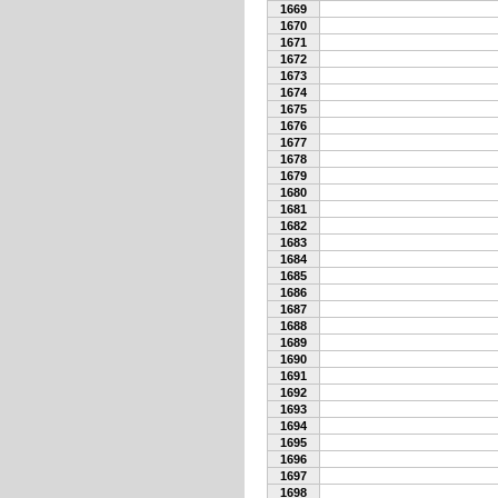
1669
1670
1671
1672
1673
1674
1675
1676
1677
1678
1679
1680
1681
1682
1683
1684
1685
1686
1687
1688
1689
1690
1691
1692
1693
1694
1695
1696
1697
1698