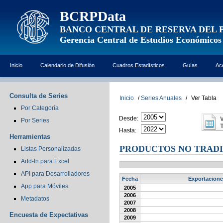
BCRPData
BANCO CENTRAL DE RESERVA DEL 
Gerencia Central de Estudios Económicos
Inicio
Calendario de Difusión
Cuadros Estadísticos
Guías
Ac
Consulta de Series
Inicio
/
Series Anuales
/
Ver Tabla
Por Categoría
Desde:
Por Series
Hasta:
Herramientas
PRODUCTOS NO TRADI
Listas Personalizadas
Add-In para Excel
API para Desarrolladores
Fecha
Exportacione
App para Móviles
2005
2006
Metadatos
2007
2008
Encuesta de Expectativas
2009