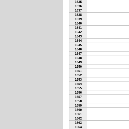
1635
1636
1637
1638
1639
1640
1641
1642
1643
1644
1645
1646
1647
1648
1649
1650
1651
1652
1653
1654
1655
1656
1657
1658
1659
1660
1661
1662
1663
1664