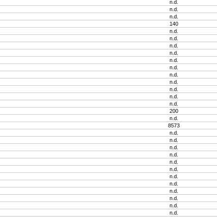
n.d.
n.d.
n.d.
140
n.d.
n.d.
n.d.
n.d.
n.d.
n.d.
n.d.
n.d.
n.d.
n.d.
n.d.
200
n.d.
8573
n.d.
n.d.
n.d.
n.d.
n.d.
n.d.
n.d.
n.d.
n.d.
n.d.
n.d.
n.d.