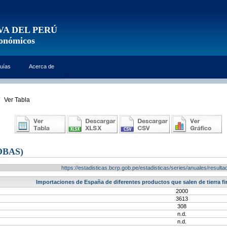
VA DEL PERÚ
conómicos
uías
Acerca de
Ver Tabla
OBAS)
https://estadisticas.bcrp.gob.pe/estadisticas/series/anuales/resu
Importaciones de España de diferentes productos que salen de tierra fi
2000
3613
308
n.d.
n.d.