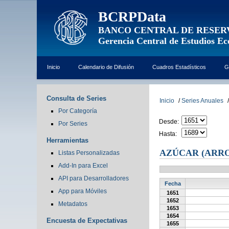
BCRPData
BANCO CENTRAL DE RESER
Gerencia Central de Estudios E
Inicio
Calendario de Difusión
Cuadros Estadísticos
G
Consulta de Series
Inicio
/
Series Anuales
/
Por Categoría
Desde:
Por Series
Hasta:
Herramientas
AZÚCAR (ARR
Listas Personalizadas
Add-In para Excel
API para Desarrolladores
Fecha
App para Móviles
1651
1652
Metadatos
1653
1654
Encuesta de Expectativas
1655