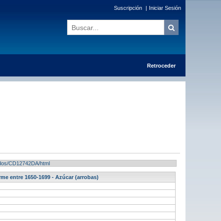
Suscripción
|
Iniciar Sesión
Retroceder
ltados/CD12742DA/html
rme entre 1650-1699 - Azúcar (arrobas)