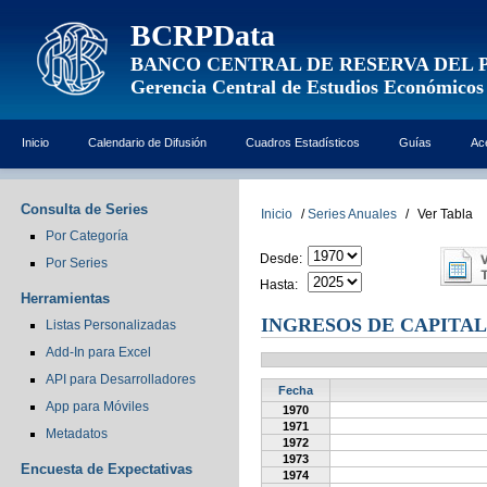
BCRPData
BANCO CENTRAL DE RESERVA DEL 
Gerencia Central de Estudios Económicos
Inicio
Calendario de Difusión
Cuadros Estadísticos
Guías
Ac
Consulta de Series
Inicio
/
Series Anuales
/
Ver Tabla
Por Categoría
Desde:
Por Series
Hasta:
Herramientas
INGRESOS DE CAPITAL
Listas Personalizadas
Add-In para Excel
API para Desarrolladores
Fecha
App para Móviles
1970
1971
Metadatos
1972
1973
Encuesta de Expectativas
1974