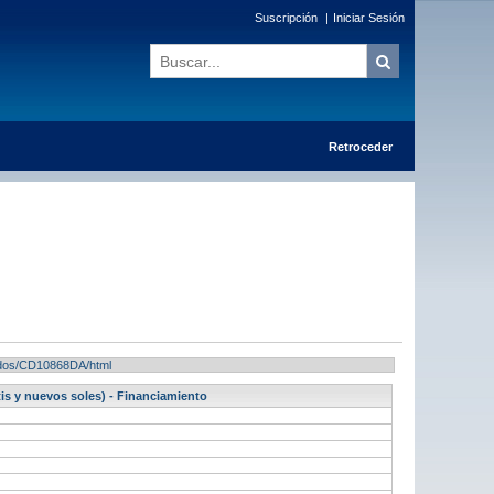
Suscripción
|
Iniciar Sesión
Retroceder
ltados/CD10868DA/html
tis y nuevos soles) - Financiamiento