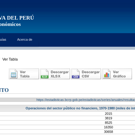
VA DEL PERÚ
conómicos
uías
Acerca de
Ver Tabla
NTO
https://estadisticas.bcrp.gob.pe/estadisticas/series/anuales/resu
Operaciones del sector público no financiero, 1970-1980 (miles de in
2015
3819
8525
16350
30658