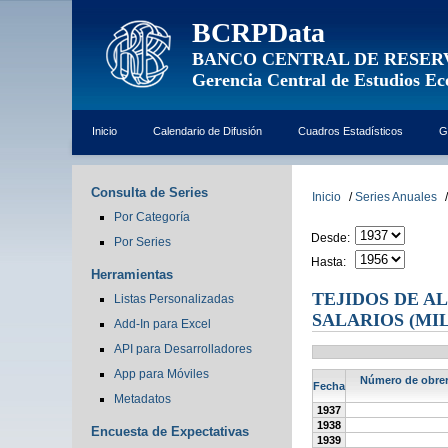
BCRPData
BANCO CENTRAL DE RESER
Gerencia Central de Estudios E
Inicio
Calendario de Difusión
Cuadros Estadísticos
G
Consulta de Series
Inicio
/
Series Anuales
/
Por Categoría
Desde:
Por Series
Hasta:
Herramientas
TEJIDOS DE A
Listas Personalizadas
SALARIOS (MI
Add-In para Excel
API para Desarrolladores
App para Móviles
Número de obrero
Fecha
Metadatos
1937
1938
Encuesta de Expectativas
1939