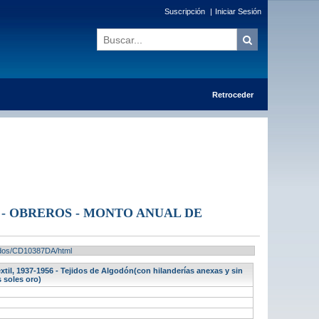
Suscripción
|
Iniciar Sesión
Retroceder
 - OBREROS - MONTO ANUAL DE
ltados/CD10387DA/html
il, 1937-1956 - Tejidos de Algodón(con hilanderías anexas y sin
s soles oro)