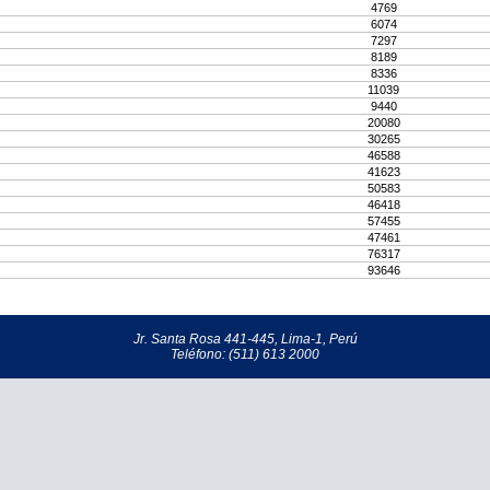
4769
6074
7297
8189
8336
11039
9440
20080
30265
46588
41623
50583
46418
57455
47461
76317
93646
Jr. Santa Rosa 441-445, Lima-1, Perú
Teléfono: (511) 613 2000