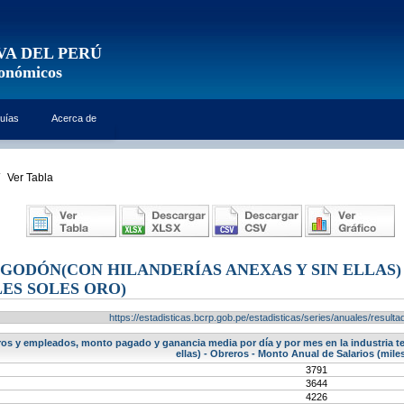
VA DEL PERÚ
conómicos
uías
Acerca de
Ver Tabla
LGODÓN(CON HILANDERÍAS ANEXAS Y SIN ELLAS)
LES SOLES ORO)
https://estadisticas.bcrp.gob.pe/estadisticas/series/anuales/resu
s y empleados, monto pagado y ganancia media por día y por mes en la industria text
ellas) - Obreros - Monto Anual de Salarios (mile
3791
3644
4226