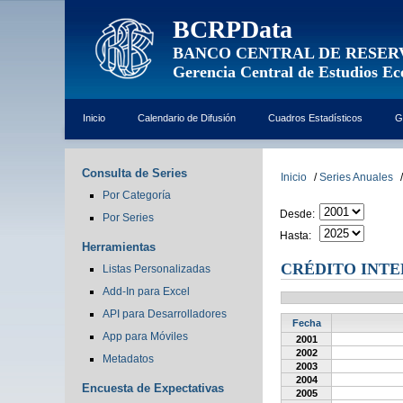
BCRPData
BANCO CENTRAL DE RESER
Gerencia Central de Estudios E
Inicio
Calendario de Difusión
Cuadros Estadísticos
G
Consulta de Series
Inicio
/
Series Anuales
/
Por Categoría
Desde:
Por Series
Hasta:
Herramientas
CRÉDITO INTE
Listas Personalizadas
Add-In para Excel
API para Desarrolladores
Fecha
App para Móviles
2001
2002
Metadatos
2003
2004
Encuesta de Expectativas
2005