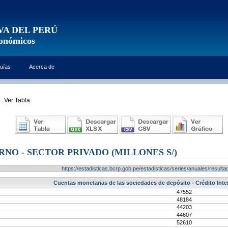
VA DEL PERÚ
conómicos
uías
Acerca de
Ver Tabla
RNO - SECTOR PRIVADO (MILLONES S/)
https://estadisticas.bcrp.gob.pe/estadisticas/series/anuales/resu
Cuentas monetarias de las sociedades de depósito - Crédito Inter
47552
48184
44203
44607
52610