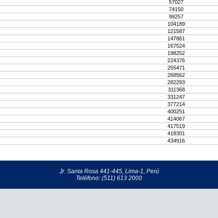
57027
74150
99257
104189
121587
147861
167524
198252
224376
255471
268562
282293
311368
331247
377214
400251
414067
417519
418301
434916
Jr. Santa Rosa 441-445, Lima-1, Perú
Teléfono: (511) 613 2000