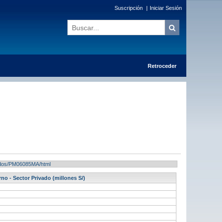
Suscripción
|
Iniciar Sesión
Retroceder
ltados/PM06085MA/html
no - Sector Privado (millones S/)