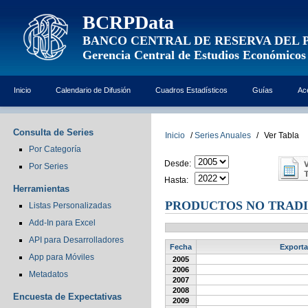
BCRPData
BANCO CENTRAL DE RESERVA DEL 
Gerencia Central de Estudios Económicos
Inicio
Calendario de Difusión
Cuadros Estadísticos
Guías
Ac
Consulta de Series
Inicio
/
Series Anuales
/
Ver Tabla
Por Categoría
Desde:
Por Series
Hasta:
Herramientas
PRODUCTOS NO TRADI
Listas Personalizadas
Add-In para Excel
API para Desarrolladores
Fecha
Exporta
App para Móviles
2005
2006
Metadatos
2007
2008
Encuesta de Expectativas
2009