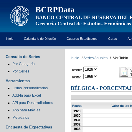
BCRPData
BANCO CENTRAL DE RESERVA DEL 
Gerencia Central de Estudios Económicos
Inicio
Calendario de Difusión
Cuadros Estadísticos
Guías
Ac
Consulta de Series
Inicio
/
Series Anuales
/
Ver Tabla
Por Categoría
Desde:
Por Series
Hasta:
Herramientas
BÉLGICA - PORCENTA
Listas Personalizadas
Add-In para Excel
API para Desarrolladores
Fecha
Valor de las 
App para Móviles
1929
1930
Metadatos
1931
1932
Encuesta de Expectativas
1933