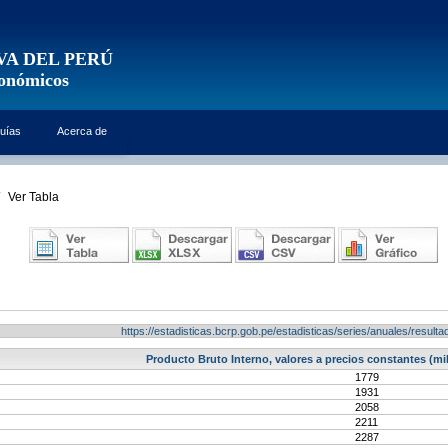
VA DEL PERÚ
conómicos
uías
Acerca de
Ver Tabla
https://estadisticas.bcrp.gob.pe/estadisticas/series/anuales/resu
Producto Bruto Interno, valores a precios constantes (mi
1779
1931
2058
2211
2287