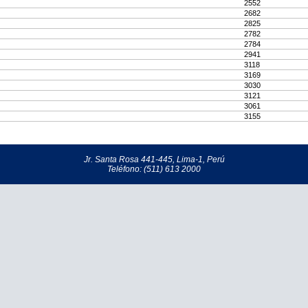
2552
2682
2825
2782
2784
2941
3118
3169
3030
3121
3061
3155
Jr. Santa Rosa 441-445, Lima-1, Perú
Teléfono: (511) 613 2000