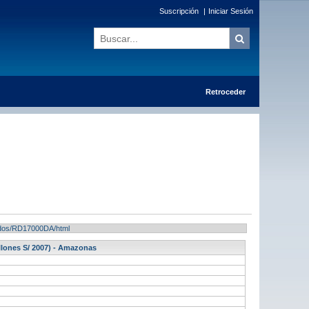
Suscripción
|
Iniciar Sesión
Retroceder
ltados/RD17000DA/html
llones S/ 2007) - Amazonas