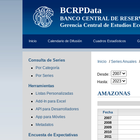
BCRPData
BANCO CENTRAL DE RESER
Gerencia Central de Estudios E
Inicio
Calendario de Difusión
Cuadros Estadísticos
G
Consulta de Series
Inicio
/
Series Anuales
/
Por Categoría
Desde:
Por Series
Hasta:
Herramientas
AMAZONAS
Listas Personalizadas
Add-In para Excel
API para Desarrolladores
Fecha
App para Móviles
2007
2008
Metadatos
2009
2010
Encuesta de Expectativas
2011