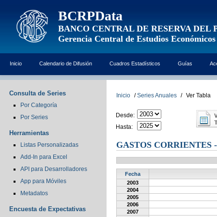
BCRPData
BANCO CENTRAL DE RESERVA DEL 
Gerencia Central de Estudios Económicos
Inicio
Calendario de Difusión
Cuadros Estadísticos
Guías
Ac
Consulta de Series
Inicio
/
Series Anuales
/
Ver Tabla
Por Categoría
Desde:
Por Series
Hasta:
Herramientas
GASTOS CORRIENTES 
Listas Personalizadas
Add-In para Excel
API para Desarrolladores
Fecha
App para Móviles
2003
2004
Metadatos
2005
2006
Encuesta de Expectativas
2007