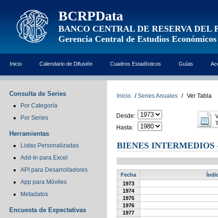
BCRPData
BANCO CENTRAL DE RESERVA DEL 
Gerencia Central de Estudios Económicos
Inicio
Calendario de Difusión
Cuadros Estadísticos
Guías
Ac
Consulta de Series
Inicio
/
Series Anuales
/
Ver Tabla
Por Categoría
Desde:
Por Series
Hasta:
Herramientas
BIENES INTERMEDIOS 
Listas Personalizadas
Add-In para Excel
API para Desarrolladores
Fecha
Índi
App para Móviles
1973
1974
Metadatos
1975
1976
Encuesta de Expectativas
1977