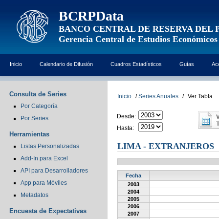
BCRPData
BANCO CENTRAL DE RESERVA DEL 
Gerencia Central de Estudios Económicos
Inicio
Calendario de Difusión
Cuadros Estadísticos
Guías
Ac
Consulta de Series
Inicio
/
Series Anuales
/
Ver Tabla
Por Categoría
Desde:
Por Series
Hasta:
Herramientas
LIMA - EXTRANJEROS
Listas Personalizadas
Add-In para Excel
API para Desarrolladores
Fecha
App para Móviles
2003
2004
Metadatos
2005
2006
Encuesta de Expectativas
2007