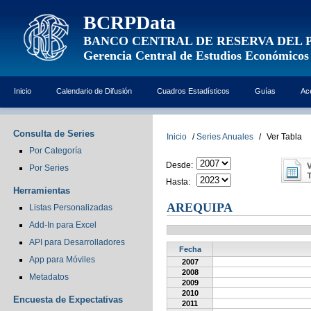
BCRPData
BANCO CENTRAL DE RESERVA DEL 
Gerencia Central de Estudios Económicos
Inicio
Calendario de Difusión
Cuadros Estadísticos
Guías
Ac
Consulta de Series
Inicio
/
Series Anuales
/
Ver Tabla
Por Categoría
Desde:
Por Series
Hasta:
Herramientas
AREQUIPA
Listas Personalizadas
Add-In para Excel
API para Desarrolladores
Fecha
App para Móviles
2007
2008
Metadatos
2009
2010
Encuesta de Expectativas
2011