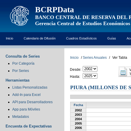
BCRPData
BANCO CENTRAL DE RESERVA DEL 
Gerencia Central de Estudios Económicos
Inicio
Calendario de Difusión
Cuadros Estadísticos
Guías
Ac
Consulta de Series
Inicio
/
Series Anuales
/
Ver Tabla
Por Categoría
Desde:
Por Series
Hasta:
Herramientas
PIURA (MILLONES DE 
Listas Personalizadas
Add-In para Excel
API para Desarrolladores
Fecha
App para Móviles
2002
2003
Metadatos
2004
2005
Encuesta de Expectativas
2006