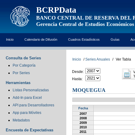
BCRPData
BANCO CENTRAL DE RESERVA DEL 
Gerencia Central de Estudios Económicos
Inicio
Calendario de Difusión
Cuadros Estadísticos
Guías
Ac
Consulta de Series
Inicio
/
Series Anuales
/
Ver Tabla
Por Categoría
Desde:
Por Series
Hasta:
Herramientas
MOQUEGUA
Listas Personalizadas
Add-In para Excel
API para Desarrolladores
Fecha
App para Móviles
2007
2008
Metadatos
2009
2010
Encuesta de Expectativas
2011