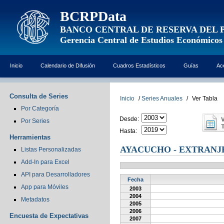
BCRPData
BANCO CENTRAL DE RESERVA DEL 
Gerencia Central de Estudios Económicos
Inicio
Calendario de Difusión
Cuadros Estadísticos
Guías
Ac
Consulta de Series
Inicio
/
Series Anuales
/
Ver Tabla
Por Categoría
Desde:
Por Series
Hasta:
Herramientas
AYACUCHO - EXTRANJ
Listas Personalizadas
Add-In para Excel
API para Desarrolladores
Fecha
App para Móviles
2003
2004
Metadatos
2005
2006
Encuesta de Expectativas
2007