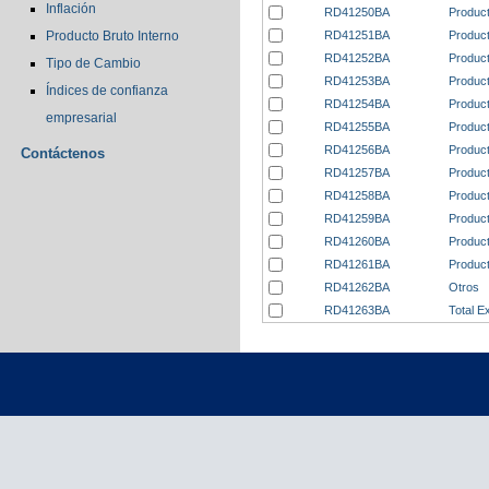
Inflación
RD41250BA
Product
RD41251BA
Product
Producto Bruto Interno
RD41252BA
Product
Tipo de Cambio
RD41253BA
Product
Índices de confianza
RD41254BA
Product
empresarial
RD41255BA
Product
RD41256BA
Product
Contáctenos
RD41257BA
Product
RD41258BA
Product
RD41259BA
Product
RD41260BA
Product
RD41261BA
Product
RD41262BA
Otros
RD41263BA
Total E