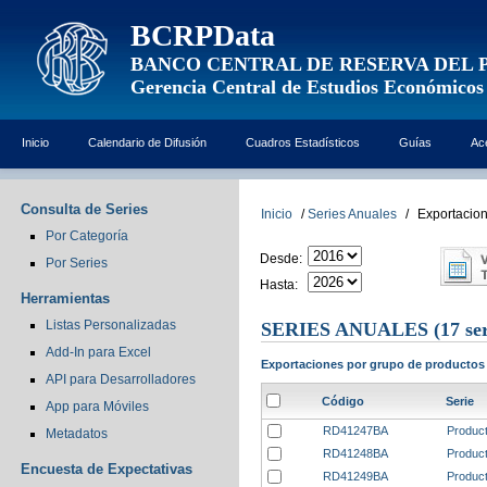
BCRPData
BANCO CENTRAL DE RESERVA DEL 
Gerencia Central de Estudios Económicos
Inicio
Calendario de Difusión
Cuadros Estadísticos
Guías
Ac
Consulta de Series
Inicio
/
Series Anuales
/
Exportacion
Por Categoría
Desde:
Por Series
Hasta:
Herramientas
Listas Personalizadas
SERIES ANUALES
(17 ser
Add-In para Excel
Exportaciones por grupo de productos
API para Desarrolladores
Código
Serie
App para Móviles
RD41247BA
Product
Metadatos
RD41248BA
Product
Encuesta de Expectativas
RD41249BA
Product