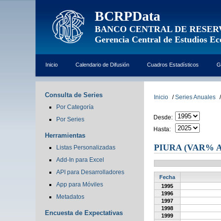
BCRPData
BANCO CENTRAL DE RESER
Gerencia Central de Estudios E
Inicio
Calendario de Difusión
Cuadros Estadísticos
G
Consulta de Series
Inicio
/
Series Anuales
/
Por Categoría
Desde:
Por Series
Hasta:
Herramientas
PIURA (VAR% 
Listas Personalizadas
Add-In para Excel
API para Desarrolladores
Fecha
App para Móviles
1995
1996
Metadatos
1997
1998
Encuesta de Expectativas
1999