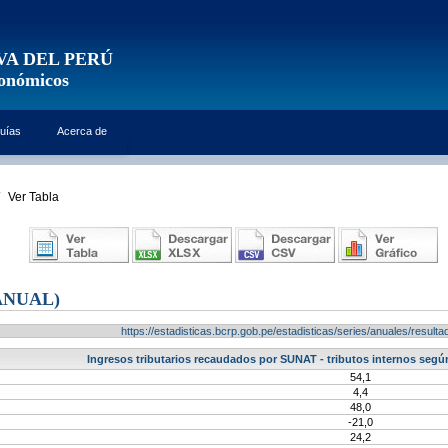
VA DEL PERÚ
conómicos
uías
Acerca de
Ver Tabla
ANUAL)
https://estadisticas.bcrp.gob.pe/estadisticas/series/anuales/resu
Ingresos tributarios recaudados por SUNAT - tributos internos segú
54,1
4,4
48,0
-21,0
24,2