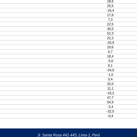
18,6
25,5
-16,4
17,8
7,3
22,5
30,5
52,3
22,2
-20,9
19,6
6,7
18,4
-5,6
8,1
-24,0
-1,0
0,4
32,0
11,1
-16,2
47,7
54,9
-3,4
-32,5
-0,4
Jr. Santa Rosa 441-445, Lima-1, Perú