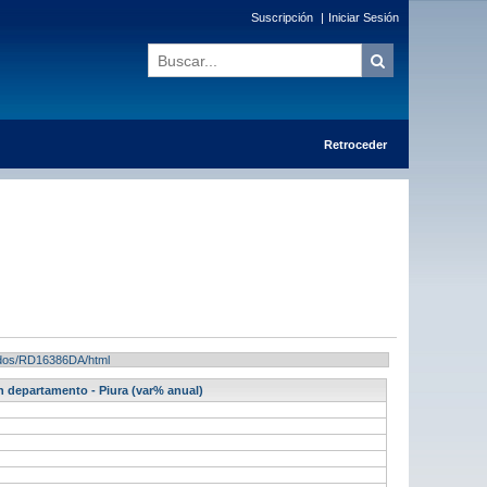
Suscripción
|
Iniciar Sesión
Retroceder
ltados/RD16386DA/html
n departamento - Piura (var% anual)