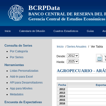
BCRPData
BANCO CENTRAL DE RESERVA DEL 
Gerencia Central de Estudios Económicos
Inicio
Calendario de Difusión
Cuadros Estadísticos
Guías
Ac
Consulta de Series
Inicio
/
Series Anuales
/
Ver Tabla
Por Categoría
Desde:
Por Series
Hasta:
Herramientas
AGROPECUARIO - AR
Listas Personalizadas
Add-In para Excel
API para Desarrolladores
Fecha
Exporta
App para Móviles
2012
2013
Metadatos
2014
2015
Encuesta de Expectativas
2016