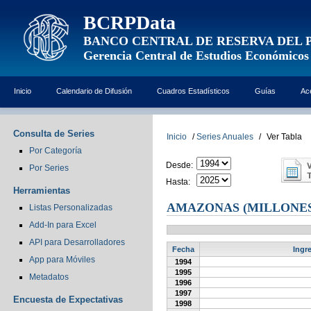
BCRPData
BANCO CENTRAL DE RESERVA DEL 
Gerencia Central de Estudios Económicos
Inicio
Calendario de Difusión
Cuadros Estadísticos
Guías
Ac
Consulta de Series
Inicio
/
Series Anuales
/
Ver Tabla
Por Categoría
Desde:
Por Series
Hasta:
Herramientas
AMAZONAS (MILLONES
Listas Personalizadas
Add-In para Excel
API para Desarrolladores
Fecha
Ingr
App para Móviles
1994
1995
Metadatos
1996
1997
Encuesta de Expectativas
1998