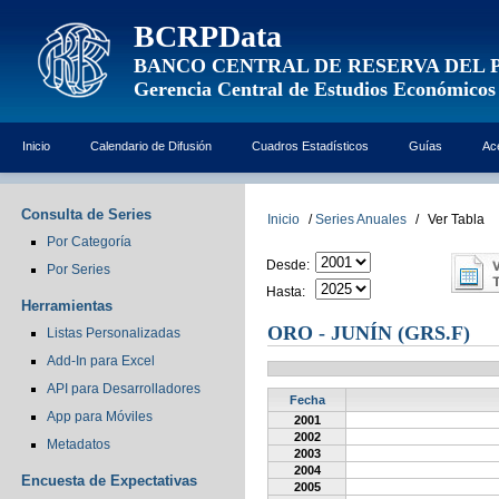
BCRPData
BANCO CENTRAL DE RESERVA DEL 
Gerencia Central de Estudios Económicos
Inicio
Calendario de Difusión
Cuadros Estadísticos
Guías
Ac
Consulta de Series
Inicio
/
Series Anuales
/
Ver Tabla
Por Categoría
Desde:
Por Series
Hasta:
Herramientas
ORO - JUNÍN (GRS.F)
Listas Personalizadas
Add-In para Excel
API para Desarrolladores
Fecha
App para Móviles
2001
2002
Metadatos
2003
2004
Encuesta de Expectativas
2005