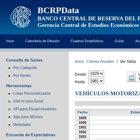
BCRPData
BANCO CENTRAL DE RESERVA DEL 
Gerencia Central de Estudios Económicos
Inicio
Calendario de Difusión
Cuadros Estadísticos
Guías
Ac
Consulta de Series
Inicio
/
Series Anuales
/
Ver Tabla
Por Categoría
Desde:
Por Series
Hasta:
Herramientas
VEHÍCULOS MOTORIZA
Listas Personalizadas
Add-In para Excel
API para Desarrolladores
Fecha
Exten
App para Móviles
1929
1930
Metadatos
1931
1932
Encuesta de Expectativas
1933