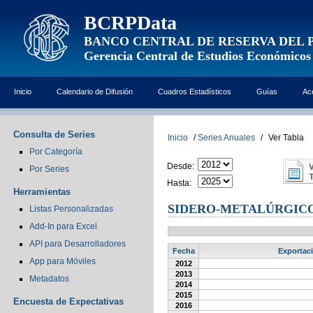
BCRPData
BANCO CENTRAL DE RESERVA DEL 
Gerencia Central de Estudios Económicos
Inicio
Calendario de Difusión
Cuadros Estadísticos
Guías
Ac
Consulta de Series
Inicio
/
Series Anuales
/
Ver Tabla
Por Categoría
Desde:
Por Series
Hasta:
Herramientas
SIDERO-METALÚRGICO
Listas Personalizadas
Add-In para Excel
API para Desarrolladores
Fecha
Exportaci
App para Móviles
2012
2013
Metadatos
2014
2015
Encuesta de Expectativas
2016