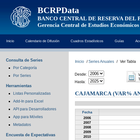
BCRPData
BANCO CENTRAL DE RESERVA DEL 
Gerencia Central de Estudios Económicos
Inicio
Calendario de Difusión
Cuadros Estadísticos
Guías
Ac
Consulta de Series
Inicio
/
Series Anuales
/
Ver Tabla
Por Categoría
Desde:
Por Series
Hasta:
Herramientas
CAJAMARCA (VAR% A
Listas Personalizadas
Add-In para Excel
API para Desarrolladores
Fecha
App para Móviles
2006
2007
Metadatos
2008
2009
Encuesta de Expectativas
2010