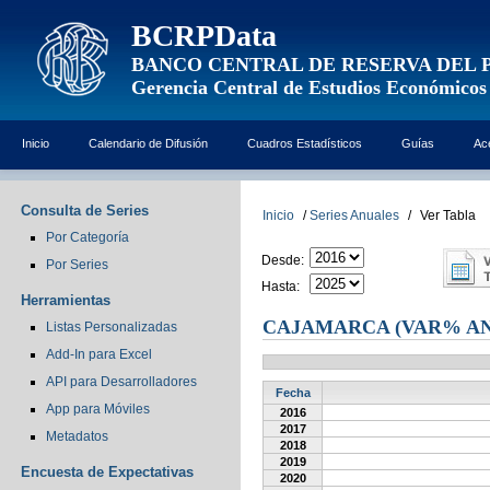
BCRPData
BANCO CENTRAL DE RESERVA DEL 
Gerencia Central de Estudios Económicos
Inicio
Calendario de Difusión
Cuadros Estadísticos
Guías
Ac
Consulta de Series
Inicio
/
Series Anuales
/
Ver Tabla
Por Categoría
Desde:
Por Series
Hasta:
Herramientas
CAJAMARCA (VAR% A
Listas Personalizadas
Add-In para Excel
API para Desarrolladores
Fecha
App para Móviles
2016
2017
Metadatos
2018
2019
Encuesta de Expectativas
2020