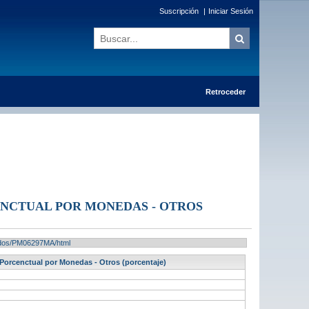
Suscripción
|
Iniciar Sesión
Retroceder
ENCTUAL POR MONEDAS - OTROS
ltados/PM06297MA/html
Porcenctual por Monedas - Otros (porcentaje)