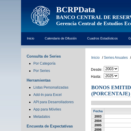
BCRPData
BANCO CENTRAL DE RESER
Gerencia Central de Estudios E
Inicio
Calendario de Difusión
Cuadros Estadísticos
G
Consulta de Series
Inicio
/
Series Anuales
/
Por Categoría
Desde:
Por Series
Hasta:
Herramientas
BONOS EMITID
Listas Personalizadas
(PORCENTAJE)
Add-In para Excel
API para Desarrolladores
App para Móviles
Fecha
Metadatos
2003
2004
2005
Encuesta de Expectativas
2006