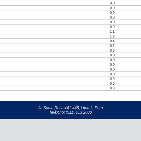
0,0
0,0
0,0
0,0
0,0
0,0
1,1
1,1
0,4
0,2
0,0
0,0
0,0
0,0
0,0
0,0
0,0
0,0
0,0
Jr. Santa Rosa 441-445, Lima-1, Perú
Teléfono: (511) 613 2000