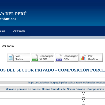
VA DEL PERÚ
conómicos
uías
Acerca de
Ver Tabla
OS DEL SECTOR PRIVADO - COMPOSICIÓN PORC
https://estadisticas.bcrp.gob.pe/estadisticas/series/anuales/resu
Mercado primario de bonos - Bonos Emitidos del Sector Privado - Composición 
0,0
0,0
0,0
0,0