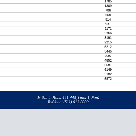
1785
1309
706
668
514
931
1171
3366
3191
2215
5212
5445
835
4852
6681
6149
3182
5872
Jr. Santa Rosa 441-445, Lima-1, Perú
Teléfono: (511) 613 2000