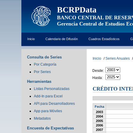
BCRPData
BANCO CENTRAL DE RESER
Gerencia Central de Estudios E
Inicio
Calendario de Difusión
Cuadros Estadísticos
G
Consulta de Series
Inicio
/
Series Anuales
/
Por Categoría
Desde:
Por Series
Hasta:
Herramientas
CRÉDITO INTE
Listas Personalizadas
Add-In para Excel
API para Desarrolladores
Fecha
App para Móviles
2003
2004
Metadatos
2005
2006
Encuesta de Expectativas
2007