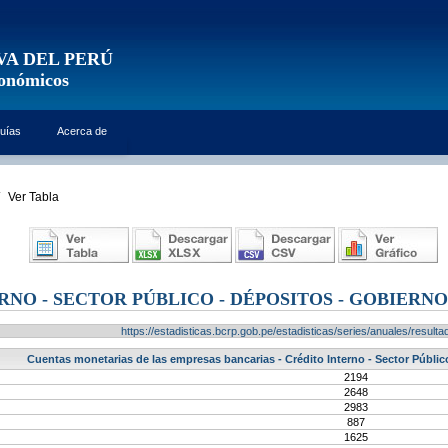
VA DEL PERÚ
conómicos
uías
Acerca de
Ver Tabla
RNO - SECTOR PÚBLICO - DÉPOSITOS - GOBIERNO
https://estadisticas.bcrp.gob.pe/estadisticas/series/anuales/resu
Cuentas monetarias de las empresas bancarias - Crédito Interno - Sector Público
2194
2648
2983
887
1625