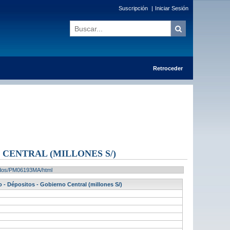
Suscripción
|
Iniciar Sesión
Retroceder
 CENTRAL (MILLONES S/)
ltados/PM06193MA/html
 - Dépositos - Gobierno Central (millones S/)