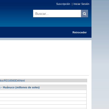
Suscripción
|
Iniciar Sesión
Retroceder
ltados/RD16560DA/html
 - Huánuco (millones de soles)