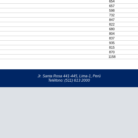
654
657
598
732
847
822
680
804
837
935
815
870
1158
Jr. Santa Rosa 441-445, Lima-1, Perú
Teléfono: (511) 613 2000