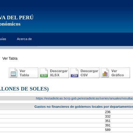
VA DEL PERÚ
conómicos
uías
Acerca de
Ver Tabla
LONES DE SOLES)
https://estadisticas.bcrp.gob.pe/estadisticas/series/anuales/resu
Gastos no financieros de gobiernos locales por departamentos
236
332
351
391
589