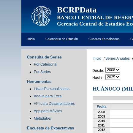
BCRPData
BANCO CENTRAL DE RESER
Gerencia Central de Estudios E
Inicio
Calendario de Difusión
Cuadros Estadísticos
G
Consulta de Series
Inicio
/
Series Anuales
/
Por Categoría
Desde:
Por Series
Hasta:
Herramientas
HUÁNUCO (MIL
Listas Personalizadas
Add-In para Excel
API para Desarrolladores
Fecha
App para Móviles
2008
2009
Metadatos
2010
2011
Encuesta de Expectativas
2012