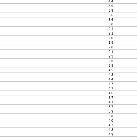
4,4
3,9
3,9
3,6
3,6
3,0
2,4
2,1
2,0
1,9
2,0
2,1
2,3
2,5
3,9
4,5
4,3
4,4
4,7
4,7
4,6
3,7
4,1
3,7
3,9
3,8
4,0
4,7
4,3
4,9