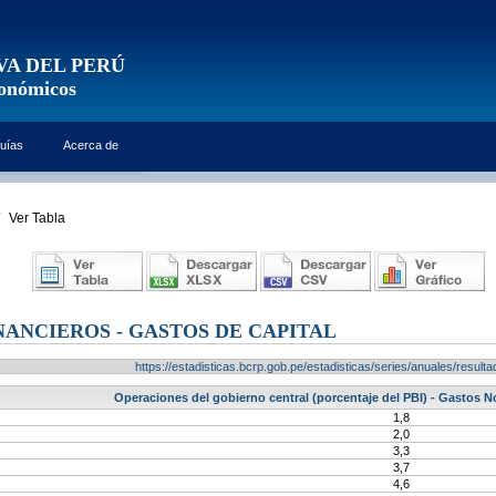
VA DEL PERÚ
conómicos
uías
Acerca de
Ver Tabla
NANCIEROS - GASTOS DE CAPITAL
https://estadisticas.bcrp.gob.pe/estadisticas/series/anuales/resu
Operaciones del gobierno central (porcentaje del PBI) - Gastos N
1,8
2,0
3,3
3,7
4,6