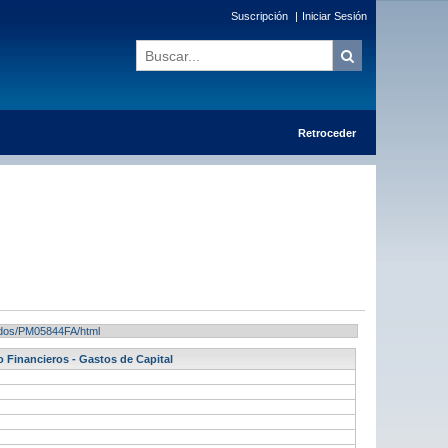
Suscripción
|
Iniciar Sesión
Retroceder
ltados/PM05844FA/html
o Financieros - Gastos de Capital