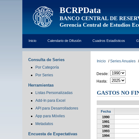
BCRPData
BANCO CENTRAL DE RESER
Gerencia Central de Estudios E
Inicio
Calendario de Difusión
Cuadros Estadísticos
G
Consulta de Series
Inicio
/
Series Anuales
/
Por Categoría
Desde:
Por Series
Hasta:
Herramientas
GASTOS NO FI
Listas Personalizadas
Add-In para Excel
API para Desarrolladores
Fecha
App para Móviles
1990
1991
Metadatos
1992
1993
Encuesta de Expectativas
1994