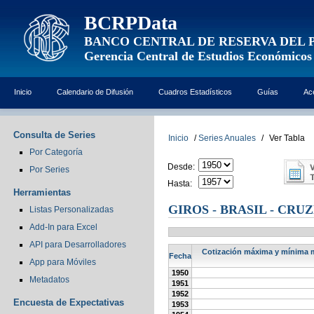
BCRPData
BANCO CENTRAL DE RESERVA DEL 
Gerencia Central de Estudios Económicos
Inicio
Calendario de Difusión
Cuadros Estadísticos
Guías
Ac
Consulta de Series
Inicio
/
Series Anuales
/
Ver Tabla
Por Categoría
Desde:
Por Series
Hasta:
Herramientas
GIROS - BRASIL - CRU
Listas Personalizadas
Add-In para Excel
API para Desarrolladores
Cotización máxima y mínima me
Fecha
App para Móviles
1950
Metadatos
1951
1952
Encuesta de Expectativas
1953