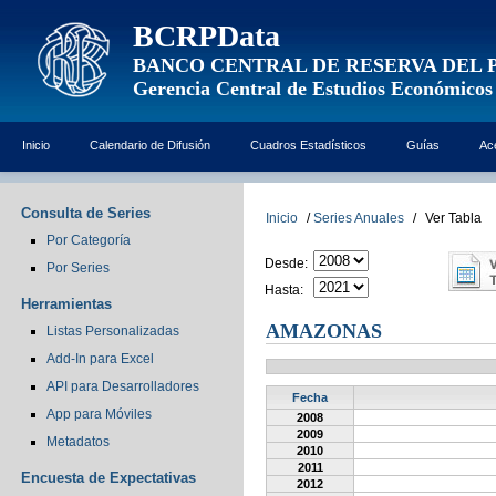
BCRPData
BANCO CENTRAL DE RESERVA DEL 
Gerencia Central de Estudios Económicos
Inicio
Calendario de Difusión
Cuadros Estadísticos
Guías
Ac
Consulta de Series
Inicio
/
Series Anuales
/
Ver Tabla
Por Categoría
Desde:
Por Series
Hasta:
Herramientas
AMAZONAS
Listas Personalizadas
Add-In para Excel
API para Desarrolladores
Fecha
App para Móviles
2008
2009
Metadatos
2010
2011
Encuesta de Expectativas
2012