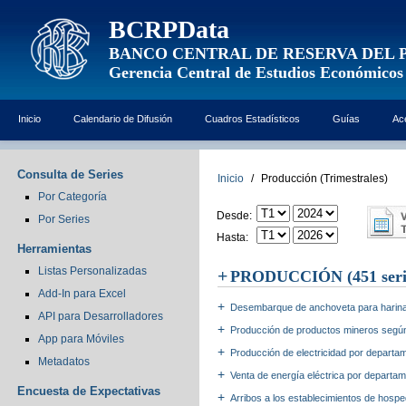
BCRPData
BANCO CENTRAL DE RESERVA DEL 
Gerencia Central de Estudios Económicos
Inicio
Calendario de Difusión
Cuadros Estadísticos
Guías
Ac
Consulta de Series
Inicio
/
Producción (Trimestrales)
Por Categoría
Desde:
Por Series
Hasta:
Herramientas
Listas Personalizadas
PRODUCCIÓN
(451 seri
Add-In para Excel
Desembarque de anchoveta para harina 
API para Desarrolladores
Producción de productos mineros seg
App para Móviles
Producción de electricidad por depart
Metadatos
Venta de energía eléctrica por departa
Encuesta de Expectativas
Arribos a los establecimientos de hos