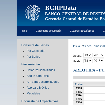
BCRPData
BANCO CENTRAL DE RESER
Gerencia Central de Estudios E
Inicio
Calendario de Difusión
Cuadros Estadísticos
G
Consulta de Series
Inicio
/
Series Trimestra
Por Categoría
Desde:
Por Series
Hasta:
Herramientas
AREQUIPA - P
Listas Personalizadas
Add-In para Excel
API para Desarrolladores
Fecha
App para Móviles
T315
T415
Metadatos
T116
T216
Encuesta de Expectativas
T316