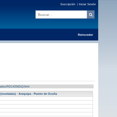
Suscripción
|
Iniciar Sesión
Retroceder
sultados/RD14256DQ/html
(toneladas) - Arequipa - Puerto de Ocoña