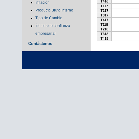
T416
Inflación
T117
Producto Bruto Interno
T217
T317
Tipo de Cambio
T417
T118
Índices de confianza
T218
empresarial
T318
T418
Contáctenos