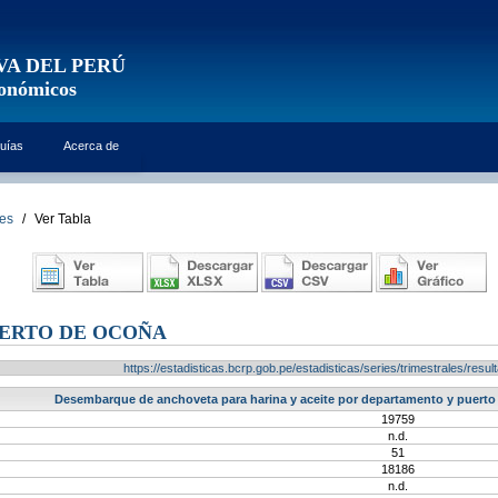
VA DEL PERÚ
conómicos
uías
Acerca de
les
/
Ver Tabla
UERTO DE OCOÑA
https://estadisticas.bcrp.gob.pe/estadisticas/series/trimestrales/re
Desembarque de anchoveta para harina y aceite por departamento y puerto 
19759
n.d.
51
18186
n.d.