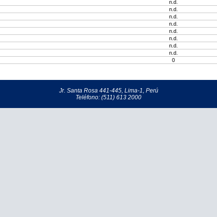
n.d.
n.d.
n.d.
n.d.
n.d.
n.d.
n.d.
n.d.
0
Jr. Santa Rosa 441-445, Lima-1, Perú
Teléfono: (511) 613 2000