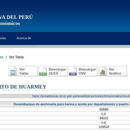
VA DEL PERÚ
conómicos
uías
Acerca de
les
/
Ver Tabla
ERTO DE HUARMEY
https://estadisticas.bcrp.gob.pe/estadisticas/series/trimestrales/re
Desembarque de anchoveta para harina y aceite por departamento y puerto 
60689
n.d.
94101
n.d.
124514