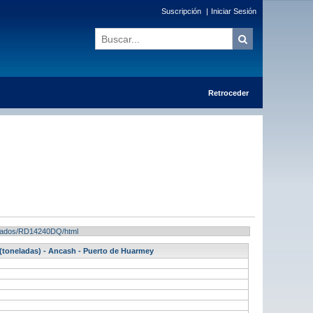
Suscripción
|
Iniciar Sesión
Retroceder
sultados/RD14240DQ/html
(toneladas) - Ancash - Puerto de Huarmey