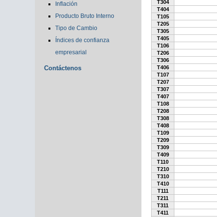
T304
Inflación
T404
Producto Bruto Interno
T105
T205
Tipo de Cambio
T305
T405
Índices de confianza
T106
empresarial
T206
T306
Contáctenos
T406
T107
T207
T307
T407
T108
T208
T308
T408
T109
T209
T309
T409
T110
T210
T310
T410
T111
T211
T311
T411