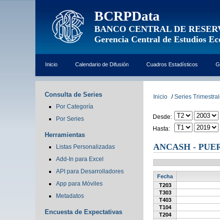
BCRPData
BANCO CENTRAL DE RESER
Gerencia Central de Estudios E
Inicio
Calendario de Difusión
Cuadros Estadísticos
G
Consulta de Series
Inicio
/
Series Trimestra
Por Categoría
Desde:
Por Series
Hasta:
Herramientas
ANCASH - PU
Listas Personalizadas
Add-In para Excel
API para Desarrolladores
Fecha
App para Móviles
T203
T303
Metadatos
T403
T104
Encuesta de Expectativas
T204