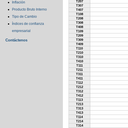
T207
Inflación
T307
Producto Bruto Interno
T407
T108
Tipo de Cambio
T208
T308
Índices de confianza
T408
empresarial
T109
T209
Contáctenos
T309
T409
T110
T210
T310
T410
T111
T211
T311
T411
T112
T212
T312
T412
T113
T213
T313
T413
T114
T214
T314