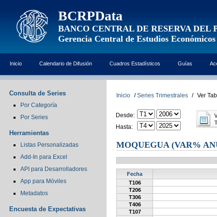
BCRPData
BANCO CENTRAL DE RESERVA DEL 
Gerencia Central de Estudios Económicos
Inicio
Calendario de Difusión
Cuadros Estadísticos
Guías
Ac
Consulta de Series
Inicio
/
Series Trimestrales
/
Ver Tab
Por Categoría
Desde:
Por Series
Hasta:
Herramientas
MOQUEGUA (VAR% AN
Listas Personalizadas
Add-In para Excel
API para Desarrolladores
Fecha
App para Móviles
T106
T206
Metadatos
T306
T406
Encuesta de Expectativas
T107