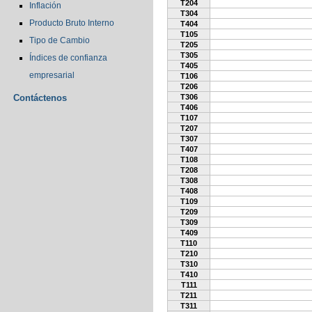
T204
Inflación
T304
Producto Bruto Interno
T404
T105
Tipo de Cambio
T205
T305
Índices de confianza
T405
empresarial
T106
T206
Contáctenos
T306
T406
T107
T207
T307
T407
T108
T208
T308
T408
T109
T209
T309
T409
T110
T210
T310
T410
T111
T211
T311