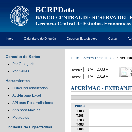
BCRPData
BANCO CENTRAL DE RESERVA DEL 
Gerencia Central de Estudios Económicos
Inicio
Calendario de Difusión
Cuadros Estadísticos
Guías
Ac
Consulta de Series
Inicio
/
Series Trimestrales
/
Ver Tab
Por Categoría
Desde:
Por Series
Hasta:
Herramientas
APURÍMAC - EXTRANJ
Listas Personalizadas
Add-In para Excel
API para Desarrolladores
Fecha
App para Móviles
T103
T203
Metadatos
T303
T403
Encuesta de Expectativas
T104