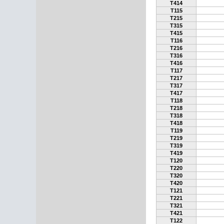
T414
T115
T215
T315
T415
T116
T216
T316
T416
T117
T217
T317
T417
T118
T218
T318
T418
T119
T219
T319
T419
T120
T220
T320
T420
T121
T221
T321
T421
T122