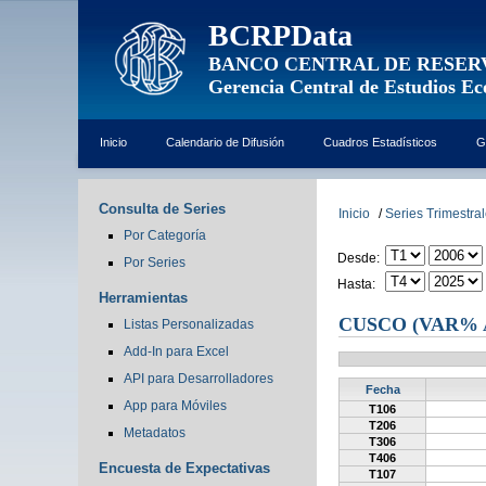
BCRPData
BANCO CENTRAL DE RESER
Gerencia Central de Estudios E
Inicio
Calendario de Difusión
Cuadros Estadísticos
G
Consulta de Series
Inicio
/
Series Trimestra
Por Categoría
Desde:
Por Series
Hasta:
Herramientas
CUSCO (VAR% 
Listas Personalizadas
Add-In para Excel
API para Desarrolladores
Fecha
App para Móviles
T106
T206
Metadatos
T306
T406
Encuesta de Expectativas
T107