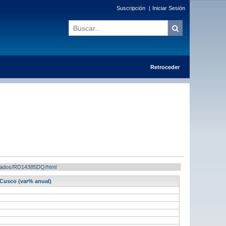
Suscripción
|
Iniciar Sesión
Retroceder
sultados/RD14385DQ/html
 Cusco (var% anual)