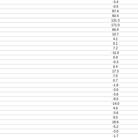
-3.4
-0.5
87.4
60.4
131.3
171.0
66.4
10.7
4.1
0.1
7.2
-11.0
0.9
-0.3
0.4
17.3
7.5
0.7
-1.8
-3.0
-3.6
-9.5
-14.0
4.6
-3.6
9.5
18.6
-5.2
-3.0
-1.7