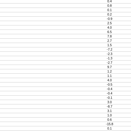
0.4
0.8
0.1
0.2
-0.9
2.5
4.0
6.5
7.8
2.7
1.5
-7.2
-2.3
-1.3
-2.7
9.7
1.2
1.1
4.0
-0.5
-0.4
-0.4
-0.1
3.0
-8.7
3.1
1.0
0.6
-15.8
0.1