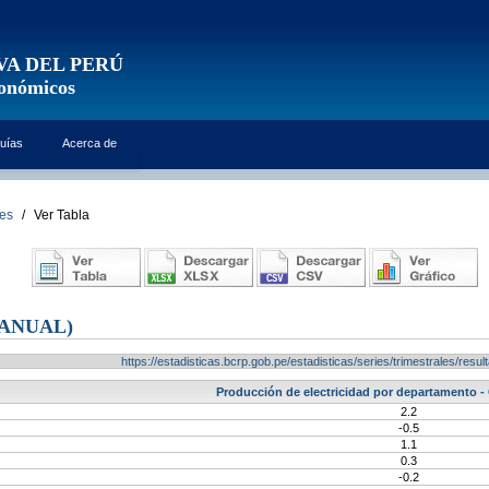
VA DEL PERÚ
conómicos
uías
Acerca de
les
/
Ver Tabla
ANUAL)
https://estadisticas.bcrp.gob.pe/estadisticas/series/trimestrales/re
Producción de electricidad por departamento -
2.2
-0.5
1.1
0.3
-0.2