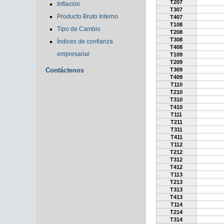
T207
Inflación
T307
Producto Bruto Interno
T407
T108
Tipo de Cambio
T208
T308
Índices de confianza
T408
empresarial
T109
T209
Contáctenos
T309
T409
T110
T210
T310
T410
T111
T211
T311
T411
T112
T212
T312
T412
T113
T213
T313
T413
T114
T214
T314