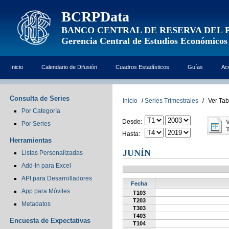
BCRPData
BANCO CENTRAL DE RESERVA DEL 
Gerencia Central de Estudios Económicos
Inicio
Calendario de Difusión
Cuadros Estadísticos
Guías
Ac
Consulta de Series
Inicio
/
Series Trimestrales
/
Ver Tab
Por Categoría
Desde:
Por Series
Hasta:
Herramientas
JUNÍN
Listas Personalizadas
Add-In para Excel
API para Desarrolladores
Fecha
App para Móviles
T103
T203
Metadatos
T303
T403
Encuesta de Expectativas
T104