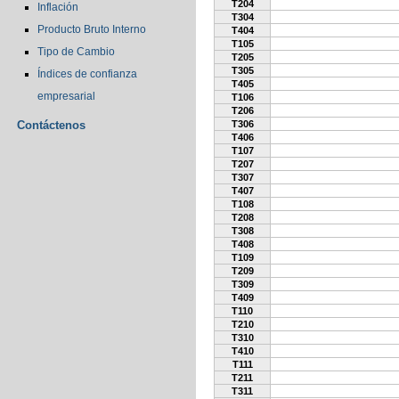
T204
Inflación
T304
Producto Bruto Interno
T404
T105
Tipo de Cambio
T205
T305
Índices de confianza
T405
empresarial
T106
T206
Contáctenos
T306
T406
T107
T207
T307
T407
T108
T208
T308
T408
T109
T209
T309
T409
T110
T210
T310
T410
T111
T211
T311