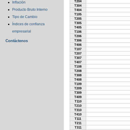
T204
Inflación
T304
Producto Bruto Interno
T404
T105
Tipo de Cambio
T205
T305
Índices de confianza
T405
empresarial
T106
T206
Contáctenos
T306
T406
T107
T207
T307
T407
T108
T208
T308
T408
T109
T209
T309
T409
T110
T210
T310
T410
T111
T211
T311