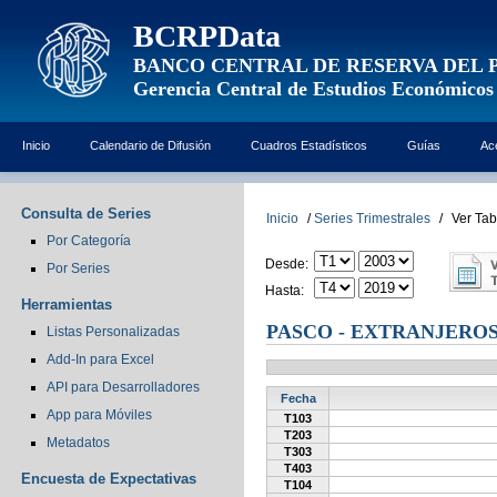
BCRPData
BANCO CENTRAL DE RESERVA DEL 
Gerencia Central de Estudios Económicos
Inicio
Calendario de Difusión
Cuadros Estadísticos
Guías
Ac
Consulta de Series
Inicio
/
Series Trimestrales
/
Ver Tab
Por Categoría
Desde:
Por Series
Hasta:
Herramientas
PASCO - EXTRANJERO
Listas Personalizadas
Add-In para Excel
API para Desarrolladores
Fecha
App para Móviles
T103
T203
Metadatos
T303
T403
Encuesta de Expectativas
T104